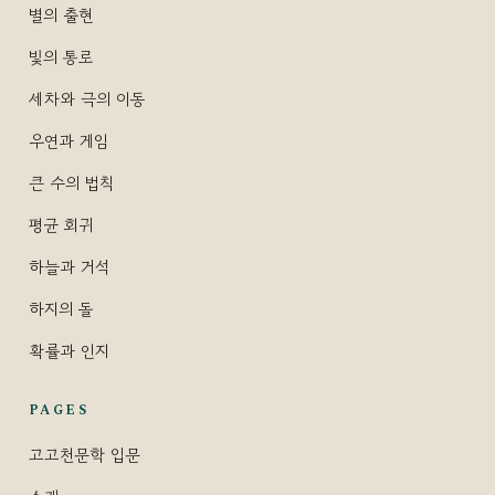
별의 출현
빛의 통로
세차와 극의 이동
우연과 게임
큰 수의 법칙
평균 회귀
하늘과 거석
하지의 돌
확률과 인지
PAGES
고고천문학 입문