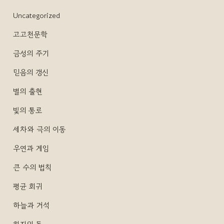
Uncategorized
고고천문학
금성의 주기
믿음의 갱신
별의 출현
빛의 통로
세차와 극의 이동
우연과 게임
큰 수의 법칙
평균 회귀
하늘과 거석