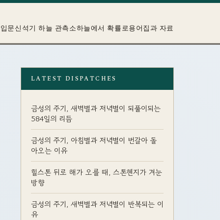
 입문
신석기 하늘 관측소
하늘에서 확률로
용어집과 자료
LATEST DISPATCHES
금성의 주기, 새벽별과 저녁별이 되풀이되는
584일의 리듬
금성의 주기, 아침별과 저녁별이 번갈아 돌
아오는 이유
힐스톤 뒤로 해가 오를 때, 스톤헨지가 겨눈
방향
금성의 주기, 새벽별과 저녁별이 반복되는 이
유