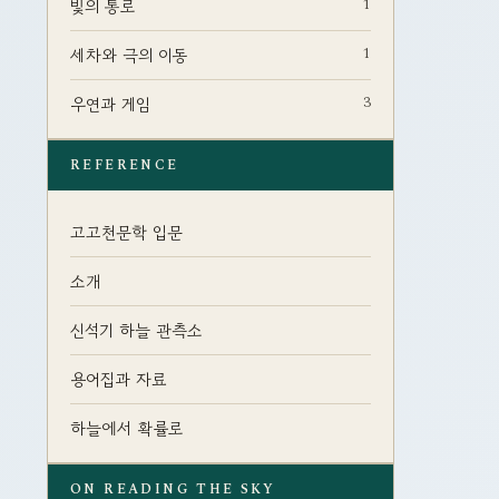
1
빛의 통로
1
세차와 극의 이동
3
우연과 게임
REFERENCE
고고천문학 입문
소개
신석기 하늘 관측소
용어집과 자료
하늘에서 확률로
ON READING THE SKY